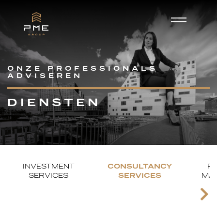
ONZE PROFESSIONALS
ADVISEREN
DIENSTEN
INVESTMENT
CONSULTANCY
P
SERVICES
SERVICES
MA